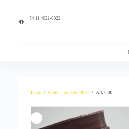
S
a
l
54 11 4921-8822
t
a
r
a
l
c
o
n
t
e
n
i
d
o
Inicio
Otoño - Invierno 2021
Art.7530