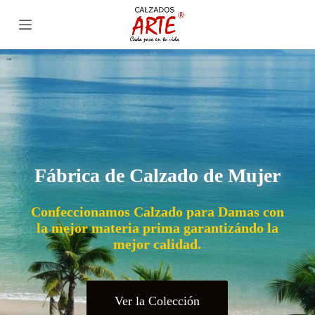
S
a
l
t
a
r
a
l
c
o
n
t
e
Fábrica de Calzado de Mujer
n
i
d
Confeccionamos Calzado para Damas con
o
la mejor materia prima garantizándo la
mejor calidad.
Ver la Colección