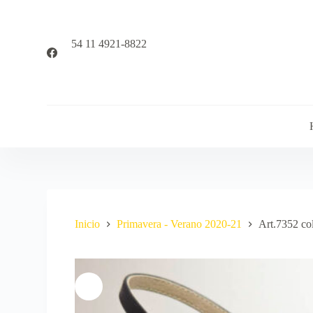
S
a
l
54 11 4921-8822
t
a
r
a
l
c
o
n
t
e
n
i
d
o
Inicio
Primavera - Verano 2020-21
Art.7352 co