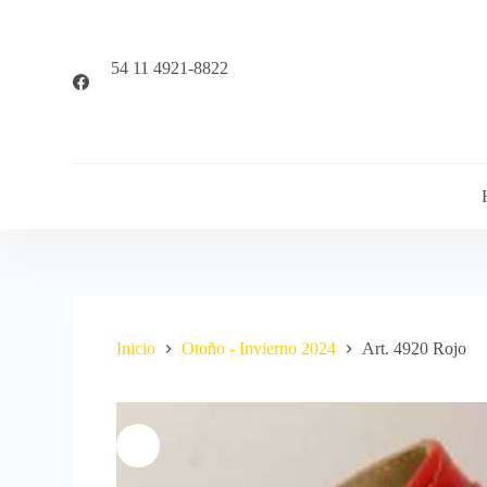
S
a
l
54 11 4921-8822
t
a
r
a
l
c
o
n
t
e
n
i
d
o
Inicio
Otoño - Invierno 2024
Art. 4920 Rojo