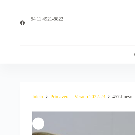
S
a
l
54 11 4921-8822
t
a
r
a
l
c
o
n
t
e
n
i
d
o
Inicio
Primavera – Verano 2022-23
457-hueso